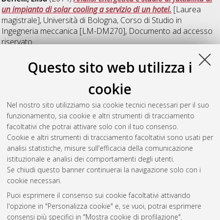
un impianto di solar cooling a servizio di un hotel.
[Laurea
magistrale], Università di Bologna, Corso di Studio in
Ingegneria meccanica [LM-DM270]
, Documento ad accesso
riservato.
Questo sito web utilizza i
D
cookie
De Vivo, Pina Laura
(2014)
Analisi di rischio e sviluppo del
Nel nostro sito utilizziamo sia cookie tecnici necessari per il suo
D.V.R. in un'azienda metalmeccanica.
[Laurea], Università di
funzionamento, sia cookie e altri strumenti di tracciamento
Bologna, Corso di Studio in
Ingegneria meccanica [L-DM270]
facoltativi che potrai attivare solo con il tuo consenso.
- Forli'
, Documento ad accesso riservato.
Cookie e altri strumenti di tracciamento facoltativi sono usati per
analisi statistiche, misure sull'efficacia della comunicazione
Questa lista e' stata generata il
Sun Aug 9 13:41:19 2026
istituzionale e analisi dei comportamenti degli utenti.
CEST
.
Se chiudi questo banner continuerai la navigazione solo con i
cookie necessari.
Puoi esprimere il consenso sui cookie facoltativi attivando
Atom
l'opzione in "Personalizza cookie" e, se vuoi, potrai esprimere
Rss 1.0
consensi più specifici in "Mostra cookie di profilazione".