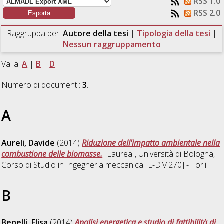
RSS 1.0
RSS 2.0
Raggruppa per:
Autore della tesi
|
Tipologia della tesi
|
Nessun raggruppamento
Vai a:
A
|
B
|
D
Numero di documenti:
3
.
A
Aureli, Davide
(2014)
Riduzione dell'impatto ambientale nella
combustione delle biomasse.
[Laurea], Università di Bologna,
Corso di Studio in
Ingegneria meccanica [L-DM270] - Forli'
B
Benelli, Elisa
(2014)
Analisi energetica e studio di fattibilità di