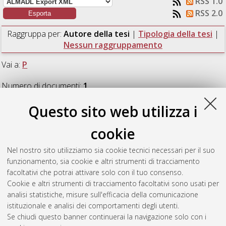
RSS 1.0
RSS 2.0
Raggruppa per:
Autore della tesi
|
Tipologia della tesi
|
Nessun raggruppamento
Vai a:
P
Numero di documenti:
1
.
Questo sito web utilizza i
P
cookie
Pilati, Matteo
(2012)
Motion planning techniques for parallel
Nel nostro sito utilizziamo sia cookie tecnici necessari per il suo
robot manipulators.
[Laurea magistrale], Università di
funzionamento, sia cookie e altri strumenti di tracciamento
Bologna, Corso di Studio in
Ingegneria elettronica [LM-
facoltativi che potrai attivare solo con il tuo consenso.
DM270]
, Documento ad accesso riservato.
Cookie e altri strumenti di tracciamento facoltativi sono usati per
analisi statistiche, misure sull'efficacia della comunicazione
Questa lista e' stata generata il
Mon Aug 10 10:19:20 2026
istituzionale e analisi dei comportamenti degli utenti.
CEST
.
Se chiudi questo banner continuerai la navigazione solo con i