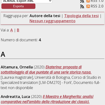
RSS 1.0
RSS 2.0
Raggruppa per:
Autore della tesi
|
Tipologia della tesi
|
Nessun raggruppamento
Vai a:
A
|
B
Numero di documenti:
4
.
A
Altamura, Ornella
(2020)
Ekaterina: proposta di
sottotitolaggio di due puntate di una serie storica russa.
[Laurea magistrale], Università di Bologna, Corso di Studio in
Specialized translation [LM-DM270] - Forli'
, Documento full-
text non disponibile
Andreatta, Luca
(2020)
Il Maestro e Margherita: analisi
comparativa nell’ambito della ritraduzione dei classici.