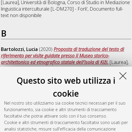
[Laurea], Università di Bologna, Corso di Studio in
Mediazione
linguistica interculturale [L-DM270] - Forli'
, Documento full-
text non disponibile
B
Bartolozzi, Lucia
(2020)
Proposta di traduzione del testo di
riferimento per visite guidate presso il Museo storico-
architettonico ed etnografico statale dell’isola di Kiži.
[Laurea],
Università di Bologna, Corso di Studio in
Mediazione
linguistica interculturale [L-DM270] - Forli'
, Documento full-
Questo sito web utilizza i
text non disponibile
cookie
Bernardi, Beatrice
(2020)
Anna Karenina: Analisi
comparativa di alcune traduzioni italiane.
[Laurea], Università
Nel nostro sito utilizziamo sia cookie tecnici necessari per il suo
di Bologna, Corso di Studio in
Mediazione linguistica
funzionamento, sia cookie e altri strumenti di tracciamento
interculturale [L-DM270] - Forli'
, Documento ad accesso
facoltativi che potrai attivare solo con il tuo consenso.
riservato.
Cookie e altri strumenti di tracciamento facoltativi sono usati per
analisi statistiche, misure sull'efficacia della comunicazione