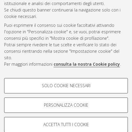
Questa lista e' stata generata il
Sat Aug 8 18:25:13 2026
istituzionale e analisi dei comportamenti degli utenti.
CEST
.
Se chiudi questo banner continuerai la navigazione solo con i
cookie necessari.
Puoi esprimere il consenso sui cookie facoltativi attivando
Atom
l'opzione in "Personalizza cookie" e, se vuoi, potrai esprimere
Rss 1.0
consensi più specifici in "Mostra cookie di profilazione".
Potrai sempre rivedere le tue scelte e verificare lo stato dei
Rss 2.0
consensi rientrando nella sezione "Impostazione cookie" del
sito.
Per maggiori informazioni
consulta la nostra Cookie policy
.
AMS Laurea
Servizio implementato e gestito da
AlmaDL
Impostazioni Cookie
COOKIE DI PROFILAZIONE -
SOLO COOKIE NECESSARI
Informativa sulla privacy
FACOLTATIVI
Condizioni d’uso del sito
Si tratta di cookie utilizzati per analizzare le caratteristiche della
navigazione degli utenti, creare profili in base al loro comportamento
PERSONALIZZA COOKIE
sul sito, per analisi di marketing.
Mostra cookie di profilazione
ACCETTA TUTTI I COOKIE
Google/Youtube Video
© ALMA MATER STUDIORUM - Università di Bologna, 2007-2026.
COOKIE TECNICI - NECESSARI