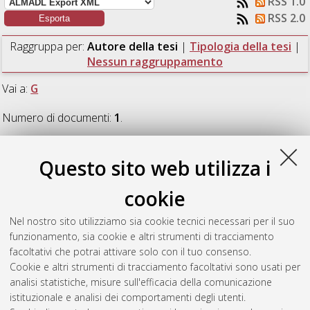
RSS 1.0
RSS 2.0
Raggruppa per:
Autore della tesi
|
Tipologia della tesi
|
Nessun raggruppamento
Vai a:
G
Numero di documenti:
1
.
G
Questo sito web utilizza i
cookie
Golubeva, Irina
(2023)
Alcune particolarità
dell'interpretazione simultanea televisiva tra russo e italiano.
Nel nostro sito utilizziamo sia cookie tecnici necessari per il suo
[Laurea magistrale], Università di Bologna, Corso di Studio in
funzionamento, sia cookie e altri strumenti di tracciamento
Interpretazione [LM-DM270] - Forli'
, Documento full-text non
facoltativi che potrai attivare solo con il tuo consenso.
disponibile
Cookie e altri strumenti di tracciamento facoltativi sono usati per
analisi statistiche, misure sull'efficacia della comunicazione
Questa lista e' stata generata il
Sun Aug 9 11:48:04 2026
istituzionale e analisi dei comportamenti degli utenti.
CEST
.