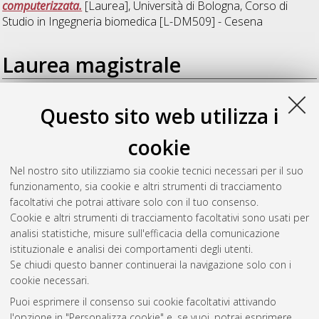
computerizzata.
[Laurea], Università di Bologna, Corso di
Studio in
Ingegneria biomedica [L-DM509] - Cesena
Laurea magistrale
Arnoffi, Andrea
(2015)
Autocalibrazione di una telecamera
Questo sito web utilizza i
utilizzando una singola vista.
[Laurea magistrale], Università di
Bologna, Corso di Studio in
Ingegneria informatica [LM-
cookie
DM270] - Cesena
Nel nostro sito utilizziamo sia cookie tecnici necessari per il suo
Glielmi, Damiano
(2015)
Messa a punto di un sistema di
funzionamento, sia cookie e altri strumenti di tracciamento
microscopia per l'analisi quantitativa di segnali fluorescenti.
facoltativi che potrai attivare solo con il tuo consenso.
[Laurea magistrale], Università di Bologna, Corso di Studio in
Cookie e altri strumenti di tracciamento facoltativi sono usati per
Ingegneria biomedica [LM-DM270] - Cesena
analisi statistiche, misure sull'efficacia della comunicazione
istituzionale e analisi dei comportamenti degli utenti.
Questa lista e' stata generata il
Fri Aug 7 12:22:58 2026 CEST
.
Se chiudi questo banner continuerai la navigazione solo con i
cookie necessari.
Puoi esprimere il consenso sui cookie facoltativi attivando
Atom
l'opzione in "Personalizza cookie" e, se vuoi, potrai esprimere