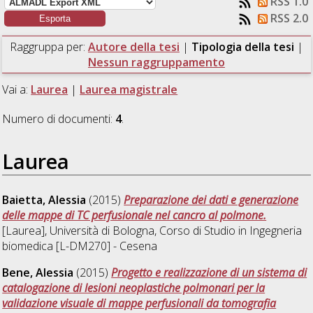
RSS 1.0
RSS 2.0
Raggruppa per:
Autore della tesi
|
Tipologia della tesi
|
Nessun raggruppamento
Vai a:
Laurea
|
Laurea magistrale
Numero di documenti:
4
.
Laurea
Baietta, Alessia
(2015)
Preparazione dei dati e generazione
delle mappe di TC perfusionale nel cancro al polmone.
[Laurea], Università di Bologna, Corso di Studio in
Ingegneria
biomedica [L-DM270] - Cesena
Bene, Alessia
(2015)
Progetto e realizzazione di un sistema di
catalogazione di lesioni neoplastiche polmonari per la
validazione visuale di mappe perfusionali da tomografia