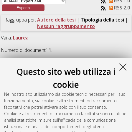
RSS 1.0
RSS 2.0
Raggruppa per:
Autore della tesi
|
Tipologia della tesi
|
Nessun raggruppamento
Vai a:
Laurea
Numero di documenti:
1
.
Laurea
Questo sito web utilizza i
cookie
Chella, Aldo
(2022)
Studio e sperimentazione di missioni
autonome di un veicolo terrestre controllato con sistemi
Nel nostro sito utilizziamo sia cookie tecnici necessari per il suo
inerziali e satellitari.
[Laurea], Università di Bologna, Corso di
funzionamento, sia cookie e altri strumenti di tracciamento
Studio in
Ingegneria aerospaziale [L-DM270] - Forli'
,
facoltativi che potrai attivare solo con il tuo consenso.
Documento ad accesso riservato.
Cookie e altri strumenti di tracciamento facoltativi sono usati per
analisi statistiche, misure sull'efficacia della comunicazione
Questa lista e' stata generata il
Sun Aug 9 09:15:13 2026
istituzionale e analisi dei comportamenti degli utenti.
CEST
.