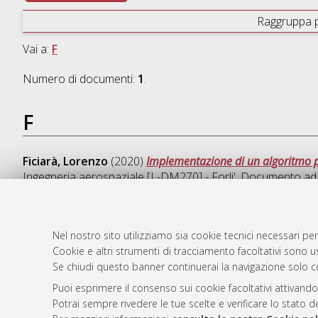
Raggruppa 
Vai a:
F
Numero di documenti:
1
.
F
Ficiarà, Lorenzo
(2020)
Implementazione di un algoritmo per
Ingegneria aerospaziale [L-DM270] - Forli'
, Documento ad 
Nel nostro sito utilizziamo sia cookie tecnici necessari per
Cookie e altri strumenti di tracciamento facoltativi sono us
AMS Laure
Atom
Se chiudi questo banner continuerai la navigazione solo c
Servizio i
Rss 1.0
Impostazio
Puoi esprimere il consenso sui cookie facoltativi attivando
Rss 2.0
Potrai sempre rivedere le tue scelte e verificare lo stato 
Informativa