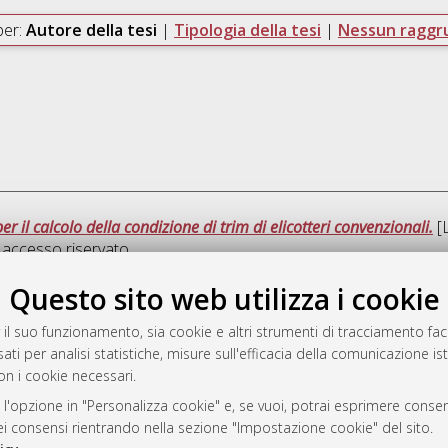
per:
Autore della tesi
|
Tipologia della tesi
|
Nessun ragg
 il calcolo della condizione di trim di elicotteri convenzionali.
[L
accesso riservato.
Questo sito web utilizza i cookie
Ques
 il suo funzionamento, sia cookie e altri strumenti di tracciamento faco
ati per analisi statistiche, misure sull'efficacia della comunicazione is
a
on i cookie necessari.
mplementato e gestito da
AlmaDL
ni Cookie
 l'opzione in "Personalizza cookie" e, se vuoi, potrai esprimere consens
dei consensi rientrando nella sezione "Impostazione cookie" del sito.
 sulla privacy