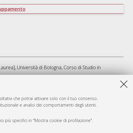
ruppamento
aurea], Università di Bologna, Corso di Studio in
ta lista e' stata generata il
Sat Aug 8 16:59:01 2026 CEST
.
ltativi che potrai attivare solo con il tuo consenso.
tituzionale e analisi dei comportamenti degli utenti.
i più specifici in "Mostra cookie di profilazione".