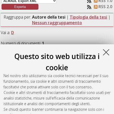
RSS 1.0
RSS 2.0
Raggruppa per:
Autore della tesi
|
Tipologia della tesi
|
Nessun raggruppamento
Vai a:
D
Numero di documenti:
1
.
Questo sito web utilizza i
D
cookie
De Dominicis, Luca
(2024)
Image Super-Resolution for
Nel nostro sito utilizziamo sia cookie tecnici necessari per il suo
Improved 6D Pose Estimation in Industrial Robotic Systems.
funzionamento, sia cookie e altri strumenti di tracciamento
[Laurea magistrale], Università di Bologna, Corso di Studio in
facoltativi che potrai attivare solo con il tuo consenso.
Artificial intelligence [LM-DM270]
Cookie e altri strumenti di tracciamento facoltativi sono usati per
analisi statistiche, misure sull'efficacia della comunicazione
Questa lista e' stata generata il
Sun Aug 9 01:13:46 2026
istituzionale e analisi dei comportamenti degli utenti.
CEST
.
Se chiudi questo banner continuerai la navigazione solo con i