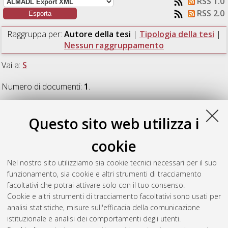
RSS 1.0
RSS 2.0
Raggruppa per:
Autore della tesi
|
Tipologia della tesi
|
Nessun raggruppamento
Vai a:
S
Numero di documenti:
1
.
S
Questo sito web utilizza i
cookie
Sudano, Tommaso
(2016)
Materiali polimerici compositi
contenenti grafene per la riduzione della carica di spazio e
Nel nostro sito utilizziamo sia cookie tecnici necessari per il suo
l'incremento della conducibilità elettrica.
[Laurea magistrale],
funzionamento, sia cookie e altri strumenti di tracciamento
Università di Bologna, Corso di Studio in
Ingegneria energetica
facoltativi che potrai attivare solo con il tuo consenso.
[LM-DM270]
Cookie e altri strumenti di tracciamento facoltativi sono usati per
analisi statistiche, misure sull'efficacia della comunicazione
Questa lista e' stata generata il
Sun Aug 9 01:12:14 2026
istituzionale e analisi dei comportamenti degli utenti.
CEST
.