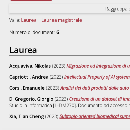
Raggruppa 
Vai a:
Laurea
|
Laurea magistrale
Numero di documenti:
6
.
Laurea
Acquaviva, Nikolas
(2023)
Migrazione ed integrazione di u
Capriotti, Andrea
(2023)
Intellectual Property of AI system
Corsi, Emanuele
(2023)
Analisi dei dati prodotti dalle auto
Di Gregorio, Giorgio
(2023)
Creazione di un dataset di imm
Studio in
Informatica [L-DM270]
, Documento ad accesso r
Xia, Tian Cheng
(2023)
Subtopic-oriented biomedical summ