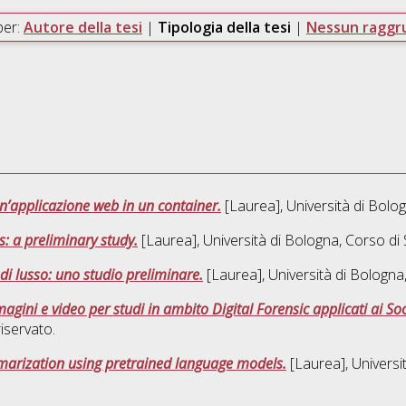
per:
Autore della tesi
|
Tipologia della tesi
|
Nessun ragg
n’applicazione web in un container.
[Laurea], Università di Bolog
s: a preliminary study.
[Laurea], Università di Bologna, Corso di 
 di lusso: uno studio preliminare.
[Laurea], Università di Bologna
agini e video per studi in ambito Digital Forensic applicati ai So
iservato.
arization using pretrained language models.
[Laurea], Universi