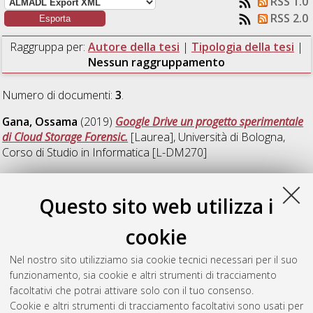
RSS 1.0
RSS 2.0
Raggruppa per:
Autore della tesi
|
Tipologia della tesi
|
Nessun raggruppamento
Numero di documenti:
3
.
Gana, Ossama
(2019)
Google Drive un progetto sperimentale
di Cloud Storage Forensic.
[Laurea], Università di Bologna,
Corso di Studio in
Informatica [L-DM270]
Marchesi, Raffaele
(2019)
Fragilità nella popolazione
anziana: studio di modelli predittivi.
[Laurea], Università di
Questo sito web utilizza i
Bologna, Corso di Studio in
Informatica [L-DM270]
,
Documento ad accesso riservato.
cookie
Valguarnera, Enrico
(2019)
Estrazione del Pattern Noise da
Nel nostro sito utilizziamo sia cookie tecnici necessari per il suo
video per un processo di identificazione di una fotocamera
funzionamento, sia cookie e altri strumenti di tracciamento
sorgente.
[Laurea magistrale], Università di Bologna, Corso di
facoltativi che potrai attivare solo con il tuo consenso.
Studio in
Informatica [LM-DM270]
Cookie e altri strumenti di tracciamento facoltativi sono usati per