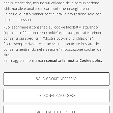
analisi statistiche, misure sull'efficacia della comunicazione
Questa lista e' stata generata il
Sun Aug 9 11:32:05 2026
istituzionale e analisi dei comportamenti degli utenti.
CEST
.
Se chiudi questo banner continuerai la navigazione solo con i
cookie necessari.
Puoi esprimere il consenso sui cookie facoltativi attivando
Atom
l'opzione in "Personalizza cookie" e, se vuoi, potrai esprimere
Rss 1.0
consensi più specifici in "Mostra cookie di profilazione".
Potrai sempre rivedere le tue scelte e verificare lo stato dei
Rss 2.0
consensi rientrando nella sezione "Impostazione cookie" del
sito.
Per maggiori informazioni
consulta la nostra Cookie policy
.
AMS Laurea
Servizio implementato e gestito da
AlmaDL
Impostazioni Cookie
COOKIE DI PROFILAZIONE -
SOLO COOKIE NECESSARI
Informativa sulla privacy
FACOLTATIVI
Condizioni d’uso del sito
Si tratta di cookie utilizzati per analizzare le caratteristiche della
navigazione degli utenti, creare profili in base al loro comportamento
PERSONALIZZA COOKIE
sul sito, per analisi di marketing.
Mostra cookie di profilazione
ACCETTA TUTTI I COOKIE