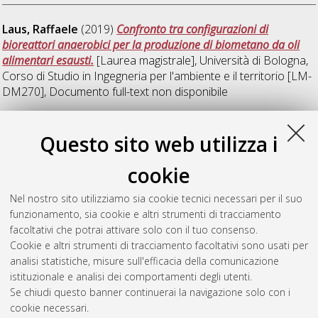
Laus, Raffaele
(2019)
Confronto tra configurazioni di
bioreattori anaerobici per la produzione di biometano da oli
alimentari esausti.
[Laurea magistrale], Università di Bologna,
Corso di Studio in
Ingegneria per l'ambiente e il territorio [LM-
DM270]
, Documento full-text non disponibile
M
Questo sito web utilizza i
cookie
Marinetti, Andrea
(2019)
Recovery of Carboxylic acids from
anaerobic fermented broth through ionic exchange processes.
Nel nostro sito utilizziamo sia cookie tecnici necessari per il suo
[Laurea magistrale], Università di Bologna, Corso di Studio in
funzionamento, sia cookie e altri strumenti di tracciamento
Ingegneria chimica e di processo [LM-DM270]
, Documento
facoltativi che potrai attivare solo con il tuo consenso.
full-text non disponibile
Cookie e altri strumenti di tracciamento facoltativi sono usati per
analisi statistiche, misure sull'efficacia della comunicazione
Questa lista e' stata generata il
Sat Aug 8 06:30:37 2026
istituzionale e analisi dei comportamenti degli utenti.
CEST
.
Se chiudi questo banner continuerai la navigazione solo con i
cookie necessari.