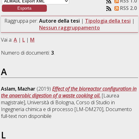
RSS 1.0
RSS 2.0
Raggruppa per:
Autore della tesi
|
Tipologia della tesi
|
Nessun raggruppamento
Vai a:
A
|
L
|
M
Numero di documenti:
3
.
A
Aslam, Mazhar
(2019)
Effect of the bioreactor configuration in
the anaerobic digestion of a waste cooking oil.
[Laurea
magistrale], Università di Bologna, Corso di Studio in
Ingegneria chimica e di processo [LM-DM270]
, Documento
full-text non disponibile
L