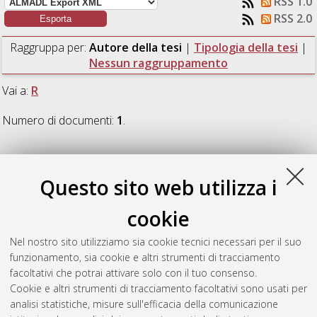
RSS 1.0
RSS 2.0
Raggruppa per:
Autore della tesi
|
Tipologia della tesi
|
Nessun raggruppamento
Vai a:
R
Numero di documenti:
1
.
R
Questo sito web utilizza i
Rossi, Giacomo
(2024)
Modellazione BIM di edifici esistenti
cookie
come rilievo del costruito. Applicazioni per l'edificio
universitario degli ex-Asili a Ravenna.
[Laurea magistrale],
Nel nostro sito utilizziamo sia cookie tecnici necessari per il suo
Università di Bologna, Corso di Studio in
Ingegneria dei
funzionamento, sia cookie e altri strumenti di tracciamento
processi e dei sistemi edilizi [LM-DM270]
, Documento full-text
facoltativi che potrai attivare solo con il tuo consenso.
non disponibile
Cookie e altri strumenti di tracciamento facoltativi sono usati per
analisi statistiche, misure sull'efficacia della comunicazione
Questa lista e' stata generata il
Sun Aug 9 13:22:29 2026