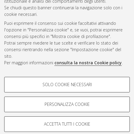
istituzionale e analisi dei comportamenti degli utenti.
CEST
.
Se chiudi questo banner continuerai la navigazione solo con i
cookie necessari.
Puoi esprimere il consenso sui cookie facoltativi attivando
Atom
l'opzione in "Personalizza cookie" e, se vuoi, potrai esprimere
Rss 1.0
consensi più specifici in "Mostra cookie di profilazione".
Potrai sempre rivedere le tue scelte e verificare lo stato dei
Rss 2.0
consensi rientrando nella sezione "Impostazione cookie" del
sito.
Per maggiori informazioni
consulta la nostra Cookie policy
.
AMS Laurea
Servizio implementato e gestito da
AlmaDL
Impostazioni Cookie
COOKIE DI PROFILAZIONE -
SOLO COOKIE NECESSARI
Informativa sulla privacy
FACOLTATIVI
Condizioni d’uso del sito
Si tratta di cookie utilizzati per analizzare le caratteristiche della
navigazione degli utenti, creare profili in base al loro comportamento
PERSONALIZZA COOKIE
sul sito, per analisi di marketing.
Mostra cookie di profilazione
ACCETTA TUTTI I COOKIE
Google/Youtube Video
© ALMA MATER STUDIORUM - Università di Bologna, 2007-2026.
COOKIE TECNICI - NECESSARI