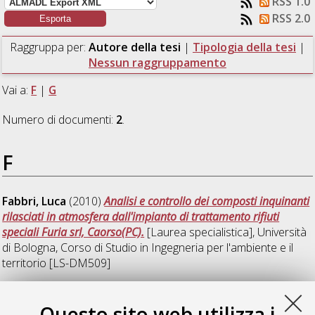
RSS 1.0
RSS 2.0
Raggruppa per:
Autore della tesi
|
Tipologia della tesi
|
Nessun raggruppamento
Vai a:
F
|
G
Numero di documenti:
2
.
F
Fabbri, Luca
(2010)
Analisi e controllo dei composti inquinanti
rilasciati in atmosfera dall'impianto di trattamento rifiuti
speciali Furia srl, Caorso(PC).
[Laurea specialistica], Università
di Bologna, Corso di Studio in
Ingegneria per l'ambiente e il
territorio [LS-DM509]
G
Questo sito web utilizza i