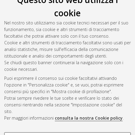
cookie
Gobbi, Stefano
(2010)
Valorizzazione dei PFU e loro possibile
impiego come intaso di campi in erba sintetica.
[Laurea
Nel nostro sito utilizziamo sia cookie tecnici necessari per il suo
specialistica], Università di Bologna, Corso di Studio in
funzionamento, sia cookie e altri strumenti di tracciamento
Ingegneria per l'ambiente e il territorio [LS-DM509]
,
facoltativi che potrai attivare solo con il tuo consenso.
Documento ad accesso riservato.
Cookie e altri strumenti di tracciamento facoltativi sono usati per
analisi statistiche, misure sull'efficacia della comunicazione
Questa lista e' stata generata il
Sat Aug 8 08:09:46 2026
istituzionale e analisi dei comportamenti degli utenti.
CEST
.
Se chiudi questo banner continuerai la navigazione solo con i
cookie necessari.
Puoi esprimere il consenso sui cookie facoltativi attivando
Atom
l'opzione in "Personalizza cookie" e, se vuoi, potrai esprimere
Rss 1.0
consensi più specifici in "Mostra cookie di profilazione".
Potrai sempre rivedere le tue scelte e verificare lo stato dei
Rss 2.0
consensi rientrando nella sezione "Impostazione cookie" del
sito.
Per maggiori informazioni
consulta la nostra Cookie policy
.
AMS Laurea
Servizio implementato e gestito da
AlmaDL
Impostazioni Cookie
COOKIE DI PROFILAZIONE -