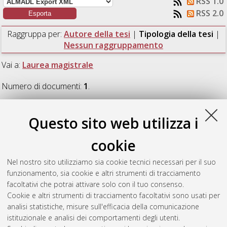
RSS 1.0
RSS 2.0
Raggruppa per:
Autore della tesi
|
Tipologia della tesi
|
Nessun raggruppamento
Vai a:
Laurea magistrale
Numero di documenti:
1
.
Laurea magistrale
Questo sito web utilizza i
cookie
Bozhinovski, Konstantin
(2020)
Generative design of a
nature-inspired geometry manipulated by an algorithm in a
Nel nostro sito utilizziamo sia cookie tecnici necessari per il suo
BIM-environment, applied in a façade system for a residential
funzionamento, sia cookie e altri strumenti di tracciamento
building in Bologna, Italy.
[Laurea magistrale], Università di
facoltativi che potrai attivare solo con il tuo consenso.
Bologna, Corso di Studio in
Civil engineering [LM-DM270]
Cookie e altri strumenti di tracciamento facoltativi sono usati per
analisi statistiche, misure sull'efficacia della comunicazione
Questa lista e' stata generata il
Thu Aug 6 23:34:29 2026
istituzionale e analisi dei comportamenti degli utenti.
CEST
.