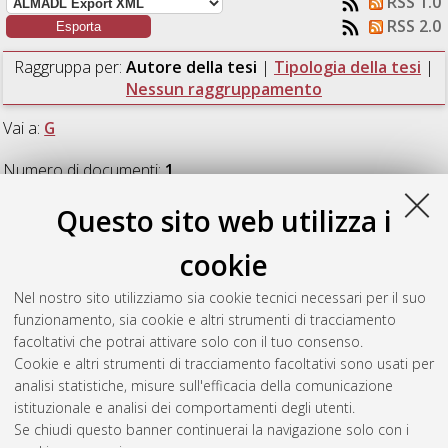
RSS 1.0
RSS 2.0
Raggruppa per:
Autore della tesi
|
Tipologia della tesi
|
Nessun raggruppamento
Vai a:
G
Numero di documenti:
1
.
Questo sito web utilizza i
G
cookie
Gallino, Luca
(2012)
Misura comparativa delle performance
Nel nostro sito utilizziamo sia cookie tecnici necessari per il suo
nazionali e regionali di sostenibilità verso la strategia Europa
funzionamento, sia cookie e altri strumenti di tracciamento
2020.
[Laurea magistrale], Università di Bologna, Corso di
facoltativi che potrai attivare solo con il tuo consenso.
Studio in
Scienze per l'ambiente [LM-DM270] - Ravenna
Cookie e altri strumenti di tracciamento facoltativi sono usati per
analisi statistiche, misure sull'efficacia della comunicazione
Questa lista e' stata generata il
Sun Aug 9 05:13:46 2026
istituzionale e analisi dei comportamenti degli utenti.
CEST
.
Se chiudi questo banner continuerai la navigazione solo con i