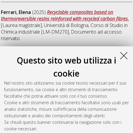
Ferrari, Elena
(2025)
Recyclable composites based on
thermoreversible resins reinforced with recycled carbon fibres.
[Laurea magistrale], Università di Bologna, Corso di Studio in
Chimica industriale [LM-DM270]
, Documento ad accesso
riservato.
P
Questo sito web utilizza i
cookie
Pirani, Elisa
(2025)
Caratterizzazione di materie plastiche
prime secondarie per successiva trasformazione in combustibili
Nel nostro sito utilizziamo sia cookie tecnici necessari per il suo
solidi/liquidi/gassosi.
[Laurea magistrale], Università di
funzionamento, sia cookie e altri strumenti di tracciamento
Bologna, Corso di Studio in
Chimica industriale [LM-DM270]
,
facoltativi che potrai attivare solo con il tuo consenso.
Documento ad accesso riservato.
Cookie e altri strumenti di tracciamento facoltativi sono usati per
analisi statistiche, misure sull'efficacia della comunicazione
Questa lista e' stata generata il
Thu Aug 6 09:44:01 2026
istituzionale e analisi dei comportamenti degli utenti.
CEST
.
Se chiudi questo banner continuerai la navigazione solo con i
cookie necessari.