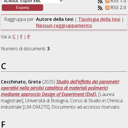
RSS 1.0
RSS 2.0
Raggruppa per:
Autore della tesi
|
Tipologia della tesi
|
Nessun raggruppamento
Vai a:
C
|
F
|
P
Numero di documenti:
3
.
C
Cecchinato, Greta
(2025)
Studio dell'effetto dei parametri
operativi nella pirolisi catalitica di materiali polimerici
mediante approccio Design of Experiment (DoE).
[Laurea
magistrale], Università di Bologna, Corso di Studio in
Chimica
industriale [LM-DM270]
, Documento ad accesso riservato.
F