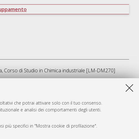
ruppamento
a, Corso di Studio in
Chimica industriale [LM-DM270]
ta lista e' stata generata il
Sat Aug 8 08:15:44 2026 CEST
.
ltativi che potrai attivare solo con il tuo consenso.
tituzionale e analisi dei comportamenti degli utenti.
i più specifici in "Mostra cookie di profilazione".