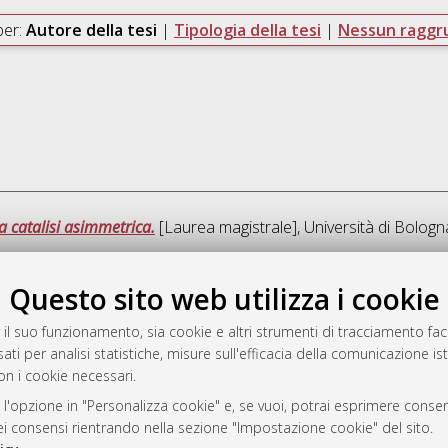
per:
Autore della tesi
|
Tipologia della tesi
|
Nessun ragg
la catalisi asimmetrica.
[Laurea magistrale], Università di Bologn
Ques
Questo sito web utilizza i cookie
 il suo funzionamento, sia cookie e altri strumenti di tracciamento faco
a
ati per analisi statistiche, misure sull'efficacia della comunicazione is
mplementato e gestito da
AlmaDL
on i cookie necessari.
ni Cookie
 l'opzione in "Personalizza cookie" e, se vuoi, potrai esprimere consens
 sulla privacy
dei consensi rientrando nella sezione "Impostazione cookie" del sito.
d’uso del sito