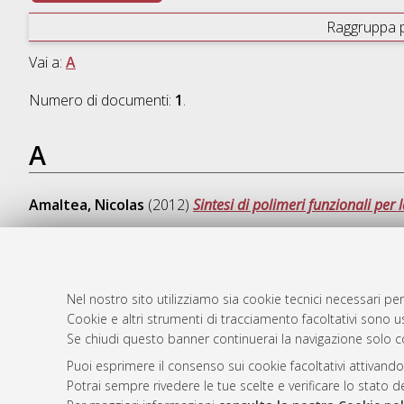
Raggruppa 
Vai a:
A
Numero di documenti:
1
.
A
Amaltea, Nicolas
(2012)
Sintesi di polimeri funzionali per 
Nel nostro sito utilizziamo sia cookie tecnici necessari per
AMS Laure
Atom
Cookie e altri strumenti di tracciamento facoltativi sono us
Servizio i
Rss 1.0
Se chiudi questo banner continuerai la navigazione solo c
Impostazio
Rss 2.0
Puoi esprimere il consenso sui cookie facoltativi attivando
Informativa
Potrai sempre rivedere le tue scelte e verificare lo stato 
Condizioni 