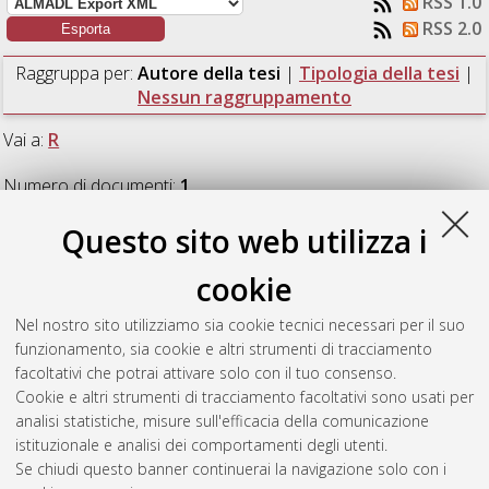
RSS 1.0
RSS 2.0
Raggruppa per:
Autore della tesi
|
Tipologia della tesi
|
Nessun raggruppamento
Vai a:
R
Numero di documenti:
1
.
Questo sito web utilizza i
R
cookie
Ranieri, Silvia
(2011)
Aziridinazione stereoselettiva di chetoni
Nel nostro sito utilizziamo sia cookie tecnici necessari per il suo
α,β-insaturi α-sostituiti via organocatalisi.
[Laurea magistrale],
funzionamento, sia cookie e altri strumenti di tracciamento
Università di Bologna, Corso di Studio in
Chimica industriale
facoltativi che potrai attivare solo con il tuo consenso.
[LM-DM270]
Cookie e altri strumenti di tracciamento facoltativi sono usati per
analisi statistiche, misure sull'efficacia della comunicazione
Questa lista e' stata generata il
Thu Aug 6 15:44:18 2026
istituzionale e analisi dei comportamenti degli utenti.
CEST
.
Se chiudi questo banner continuerai la navigazione solo con i