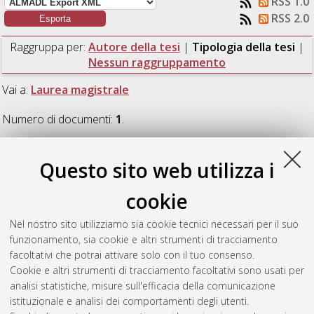
RSS 1.0
RSS 2.0
Raggruppa per:
Autore della tesi
|
Tipologia della tesi
|
Nessun raggruppamento
Vai a:
Laurea magistrale
Numero di documenti:
1
.
Laurea magistrale
Questo sito web utilizza i
cookie
Rossi, Margherita
(2025)
Blood Pressure Estimation from
PPG for Wearable Devices: A Benchmark Study on Classical,
Nel nostro sito utilizziamo sia cookie tecnici necessari per il suo
Deep, and Transformer-Based Models.
[Laurea magistrale],
funzionamento, sia cookie e altri strumenti di tracciamento
Università di Bologna, Corso di Studio in
Ingegneria elettronica
facoltativi che potrai attivare solo con il tuo consenso.
[LM-DM270]
Cookie e altri strumenti di tracciamento facoltativi sono usati per
analisi statistiche, misure sull'efficacia della comunicazione
Questa lista e' stata generata il
Sun Aug 9 13:24:03 2026
istituzionale e analisi dei comportamenti degli utenti.
CEST
.