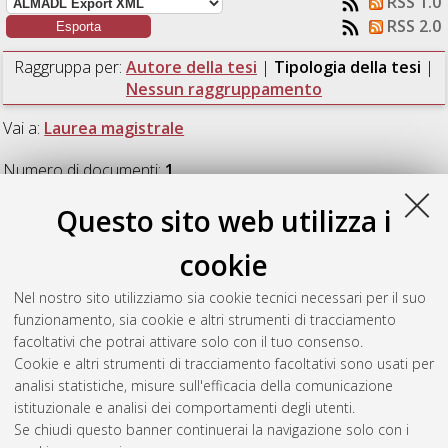
RSS 1.0
RSS 2.0
Raggruppa per:
Autore della tesi
|
Tipologia della tesi
|
Nessun raggruppamento
Vai a:
Laurea magistrale
Numero di documenti:
1
.
Questo sito web utilizza i
Laurea magistrale
cookie
Semplici, Francesco
(2021)
Sintesi e caratterizzazione di
Nel nostro sito utilizziamo sia cookie tecnici necessari per il suo
micelle polimeriche stabilizzate da un rivestimento di
funzionamento, sia cookie e altri strumenti di tracciamento
polidopamina.
[Laurea magistrale], Università di Bologna,
facoltativi che potrai attivare solo con il tuo consenso.
Corso di Studio in
Chimica industriale [LM-DM270]
Cookie e altri strumenti di tracciamento facoltativi sono usati per
analisi statistiche, misure sull'efficacia della comunicazione
Questa lista e' stata generata il
Sun Aug 9 06:19:00 2026
istituzionale e analisi dei comportamenti degli utenti.
CEST
.
Se chiudi questo banner continuerai la navigazione solo con i