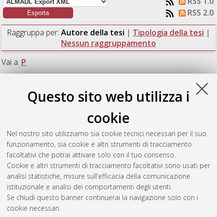
RSS 1.0
RSS 2.0
Raggruppa per:
Autore della tesi
|
Tipologia della tesi
|
Nessun raggruppamento
Vai a:
P
Numero di documenti:
1
.
Questo sito web utilizza i
P
cookie
Nel nostro sito utilizziamo sia cookie tecnici necessari per il suo
Pucci, Daniele
(2022)
Analisi di video con visione binoculare.
funzionamento, sia cookie e altri strumenti di tracciamento
[Laurea], Università di Bologna, Corso di Studio in
Fisica [L-
facoltativi che potrai attivare solo con il tuo consenso.
DM270]
Cookie e altri strumenti di tracciamento facoltativi sono usati per
analisi statistiche, misure sull'efficacia della comunicazione
Questa lista e' stata generata il
Mon Aug 10 09:48:53 2026
istituzionale e analisi dei comportamenti degli utenti.
CEST
.
Se chiudi questo banner continuerai la navigazione solo con i
cookie necessari.