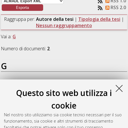
RSS 1.0
RSS 2.0
Raggruppa per:
Autore della tesi
|
Tipologia della tesi
|
Nessun raggruppamento
Vai a:
G
Numero di documenti:
2
.
G
Genoni, Michele
(2017)
Progetto preliminare di un sistema di
propulsione a perossido di idrogeno per deorbiting di satelliti
Questo sito web utilizza i
CubeSat 3U.
[Laurea], Università di Bologna, Corso di Studio in
Ingegneria aerospaziale [L-DM270] - Forli'
cookie
Gramigna, Edoardo
(2017)
Analisi termiche e progetto di
Nel nostro sito utilizziamo sia cookie tecnici necessari per il suo
controllo termico per nanosatellite.
[Laurea], Università di
funzionamento, sia cookie e altri strumenti di tracciamento
Bologna, Corso di Studio in
Ingegneria aerospaziale [L-
facoltativi che potrai attivare solo con il tuo consenso.