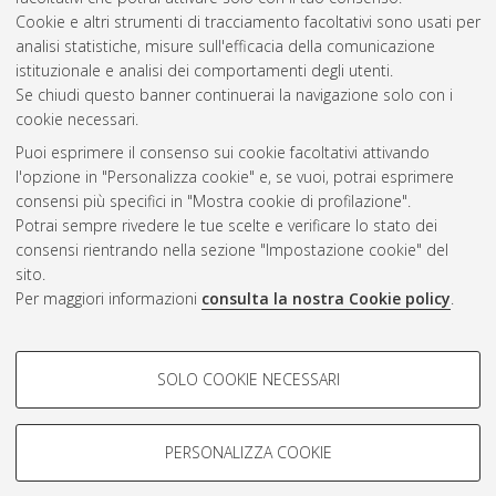
DM270] - Forli'
, Documento ad accesso riservato.
Cookie e altri strumenti di tracciamento facoltativi sono usati per
analisi statistiche, misure sull'efficacia della comunicazione
Questa lista e' stata generata il
Thu Aug 6 17:32:59 2026
istituzionale e analisi dei comportamenti degli utenti.
CEST
.
Se chiudi questo banner continuerai la navigazione solo con i
cookie necessari.
Puoi esprimere il consenso sui cookie facoltativi attivando
Atom
l'opzione in "Personalizza cookie" e, se vuoi, potrai esprimere
Rss 1.0
consensi più specifici in "Mostra cookie di profilazione".
Potrai sempre rivedere le tue scelte e verificare lo stato dei
Rss 2.0
consensi rientrando nella sezione "Impostazione cookie" del
sito.
Per maggiori informazioni
consulta la nostra Cookie policy
.
AMS Laurea
Servizio implementato e gestito da
AlmaDL
Impostazioni Cookie
COOKIE DI PROFILAZIONE -
SOLO COOKIE NECESSARI
Informativa sulla privacy
FACOLTATIVI
Condizioni d’uso del sito
Si tratta di cookie utilizzati per analizzare le caratteristiche della
navigazione degli utenti, creare profili in base al loro comportamento
PERSONALIZZA COOKIE
sul sito, per analisi di marketing.