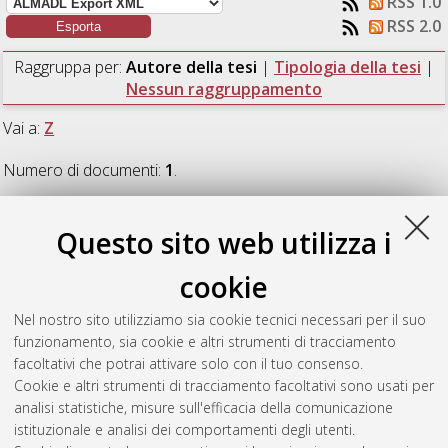
RSS 1.0
RSS 2.0
Raggruppa per:
Autore della tesi
|
Tipologia della tesi
|
Nessun raggruppamento
Vai a:
Z
Numero di documenti:
1
.
Z
Questo sito web utilizza i
cookie
Zani, Francesca
(2019)
Effetto del rinforzo con materiale
composito della superficie di interfaccia acciaio-legno di
Nel nostro sito utilizziamo sia cookie tecnici necessari per il suo
connessioni chiodate: caratterizzazione sperimentale e modello
funzionamento, sia cookie e altri strumenti di tracciamento
analitico.
[Laurea magistrale], Università di Bologna, Corso di
facoltativi che potrai attivare solo con il tuo consenso.
Studio in
Ingegneria civile [LM-DM270]
, Documento full-text
Cookie e altri strumenti di tracciamento facoltativi sono usati per
non disponibile
analisi statistiche, misure sull'efficacia della comunicazione
istituzionale e analisi dei comportamenti degli utenti.
Questa lista e' stata generata il
Fri Aug 7 09:16:57 2026 CEST
.