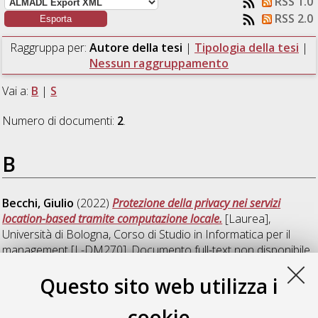
RSS 1.0
RSS 2.0
Raggruppa per:
Autore della tesi
|
Tipologia della tesi
|
Nessun raggruppamento
Vai a:
B
|
S
Numero di documenti:
2
.
B
Becchi, Giulio
(2022)
Protezione della privacy nei servizi
location-based tramite computazione locale.
[Laurea],
Università di Bologna, Corso di Studio in
Informatica per il
management [L-DM270]
, Documento full-text non disponibile
Questo sito web utilizza i
S
cookie