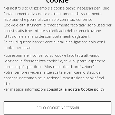
Spallone, Marco
(2022)
Texting and Driving: rilevazione di
Nel nostro sito utilizziamo sia cookie tecnici necessari per il suo
utilizzo dello smartphone alla guida tramite Object Detection e
funzionamento, sia cookie e altri strumenti di tracciamento
Machine Learning.
[Laurea], Università di Bologna, Corso di
facoltativi che potrai attivare solo con il tuo consenso.
Studio in
Informatica [L-DM270]
, Documento full-text non
Cookie e altri strumenti di tracciamento facoltativi sono usati per
disponibile
analisi statistiche, misure sull'efficacia della comunicazione
istituzionale e analisi dei comportamenti degli utenti.
Questa lista e' stata generata il
Fri Aug 7 07:50:18 2026 CEST
.
Se chiudi questo banner continuerai la navigazione solo con i
cookie necessari.
Puoi esprimere il consenso sui cookie facoltativi attivando
Atom
l'opzione in "Personalizza cookie" e, se vuoi, potrai esprimere
Rss 1.0
consensi più specifici in "Mostra cookie di profilazione".
Potrai sempre rivedere le tue scelte e verificare lo stato dei
Rss 2.0
consensi rientrando nella sezione "Impostazione cookie" del
sito.
Per maggiori informazioni
consulta la nostra Cookie policy
.
AMS Laurea
Servizio implementato e gestito da
AlmaDL
Impostazioni Cookie
COOKIE DI PROFILAZIONE -
SOLO COOKIE NECESSARI
Informativa sulla privacy
FACOLTATIVI
Condizioni d’uso del sito