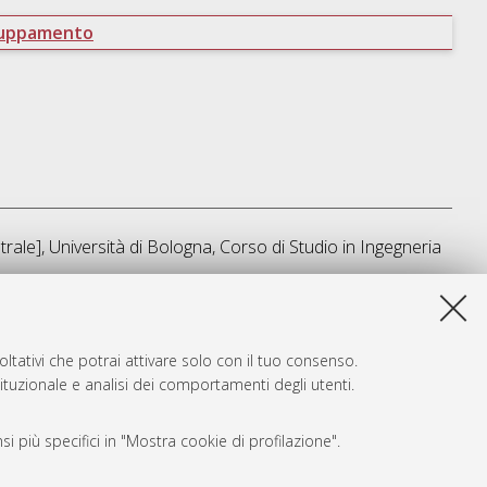
ruppamento
rale], Università di Bologna, Corso di Studio in
Ingegneria
sta lista e' stata generata il
Fri Aug 7 12:09:21 2026 CEST
.
ltativi che potrai attivare solo con il tuo consenso.
tituzionale e analisi dei comportamenti degli utenti.
i più specifici in "Mostra cookie di profilazione".