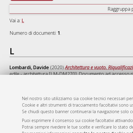
Raggruppa 
Vai a:
L
Numero di documenti:
1
.
L
Lombardi, Davide
(2020)
Architettura e vuoto. Riqualifica
edile - architettura [LM-DM270]
, Documento ad accesso ri
Nel nostro sito utilizziamo sia cookie tecnici necessari per
Cookie e altri strumenti di tracciamento facoltativi sono us
AMS Laure
Atom
Se chiudi questo banner continuerai la navigazione solo c
Servizio i
Rss 1.0
Impostazio
Puoi esprimere il consenso sui cookie facoltativi attivando
Rss 2.0
Potrai sempre rivedere le tue scelte e verificare lo stato 
Informativa