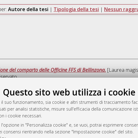
per:
Autore della tesi
|
Tipologia della tesi
|
Nessun ragg
zione del comparto delle Officine FFS di Bellinzona.
[Laurea magist
servato.
Questo sito web utilizza i cookie
Que
 il suo funzionamento, sia cookie e altri strumenti di tracciamento faco
ati per analisi statistiche, misure sull'efficacia della comunicazione is
a
on i cookie necessari.
mplementato e gestito da
AlmaDL
ni Cookie
 l'opzione in "Personalizza cookie" e, se vuoi, potrai esprimere consens
dei consensi rientrando nella sezione "Impostazione cookie" del sito.
 sulla privacy