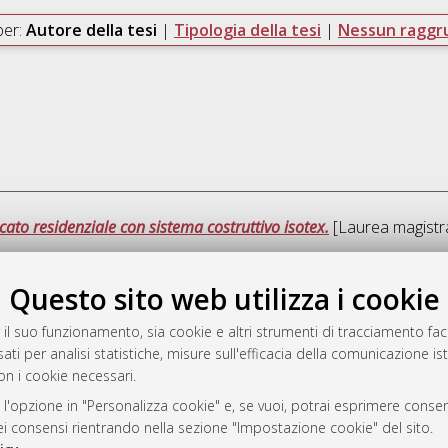
per:
Autore della tesi
|
Tipologia della tesi
|
Nessun ragg
cato residenziale con sistema costruttivo isotex.
[Laurea magistra
Questo sito web utilizza i cookie
Ques
 il suo funzionamento, sia cookie e altri strumenti di tracciamento faco
ati per analisi statistiche, misure sull'efficacia della comunicazione is
a
on i cookie necessari.
mplementato e gestito da
AlmaDL
ni Cookie
 l'opzione in "Personalizza cookie" e, se vuoi, potrai esprimere consens
dei consensi rientrando nella sezione "Impostazione cookie" del sito.
 sulla privacy