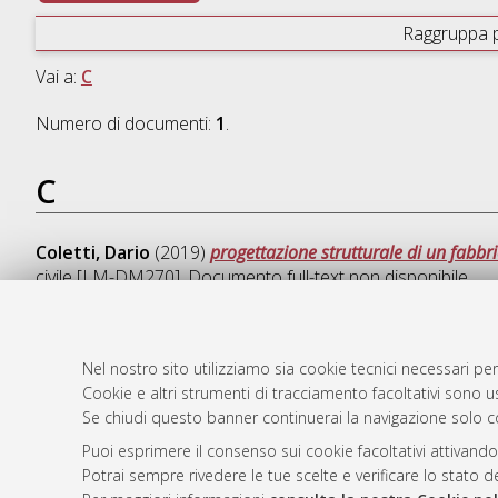
Raggruppa 
Vai a:
C
Numero di documenti:
1
.
C
Coletti, Dario
(2019)
progettazione strutturale di un fabbri
civile [LM-DM270]
, Documento full-text non disponibile
Nel nostro sito utilizziamo sia cookie tecnici necessari per
Cookie e altri strumenti di tracciamento facoltativi sono us
AMS Laure
Atom
Se chiudi questo banner continuerai la navigazione solo c
Servizio i
Rss 1.0
Impostazio
Puoi esprimere il consenso sui cookie facoltativi attivando
Rss 2.0
Potrai sempre rivedere le tue scelte e verificare lo stato 
Informativa