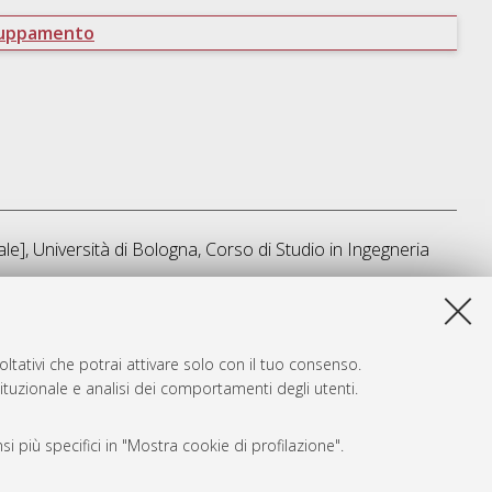
ruppamento
le], Università di Bologna, Corso di Studio in
Ingegneria
ta lista e' stata generata il
Sat Aug 8 01:00:27 2026 CEST
.
ltativi che potrai attivare solo con il tuo consenso.
tituzionale e analisi dei comportamenti degli utenti.
i più specifici in "Mostra cookie di profilazione".