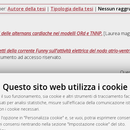
per:
Autore della tesi
|
Tipologia della tesi
|
Nessun ragg
i delle alternans cardiache nei modelli ORd e TNNP.
[Laurea magis
ti della corrente Funny sull’attività elettrica del nodo atrio-ventr
cumento ad accesso riservato.
Quest
Questo sito web utilizza i cookie
a
mplementato e gestito da
AlmaDL
 il suo funzionamento, sia cookie e altri strumenti di tracciamento faco
ni Cookie
ati per analisi statistiche, misure sull'efficacia della comunicazione is
on i cookie necessari.
 sulla privacy
d’uso del sito
 l'opzione in "Personalizza cookie" e, se vuoi, potrai esprimere consens
dei consensi rientrando nella sezione "Impostazione cookie" del sito.