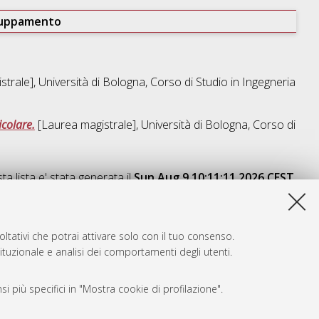
ruppamento
trale], Università di Bologna, Corso di Studio in
Ingegneria
icolare.
[Laurea magistrale], Università di Bologna, Corso di
a lista e' stata generata il
Sun Aug 9 10:11:11 2026 CEST
.
ltativi che potrai attivare solo con il tuo consenso.
tituzionale e analisi dei comportamenti degli utenti.
i più specifici in "Mostra cookie di profilazione".