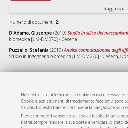
Raggruppa 
Numero di documenti:
2
.
D'Adamo, Giuseppe
(2019)
Studio in silico dei meccanism
biomedica [LM-DM270] - Cesena
Puzzello, Stefania
(2019)
Analisi computazionale degli effet
Studio in
Ingegneria biomedica [LM-DM270] - Cesena
, Do
AMS Laure
Atom
Servizio i
Nel nostro sito utilizziamo sia cookie tecnici necessari per
Rss 1.0
Impostazio
Cookie e altri strumenti di tracciamento facoltativi sono us
Se chiudi questo banner continuerai la navigazione solo c
Rss 2.0
Informativa
Condizioni 
Puoi esprimere il consenso sui cookie facoltativi attivando
Potrai sempre rivedere le tue scelte e verificare lo stato 