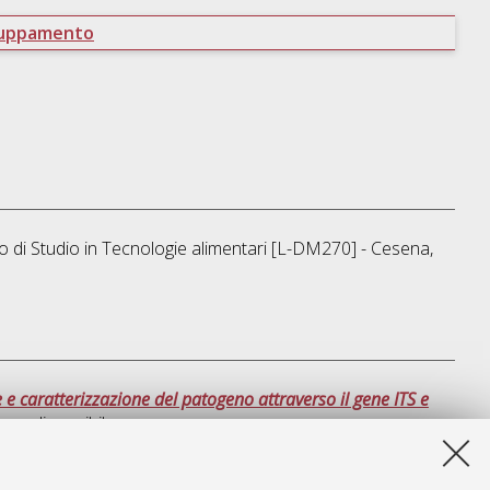
ruppamento
o di Studio in
Tecnologie alimentari [L-DM270] - Cesena
,
 e caratterizzazione del patogeno attraverso il gene ITS e
non disponibile
ta lista e' stata generata il
Sat Aug 8 15:32:33 2026 CEST
.