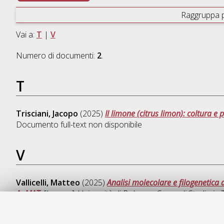
Raggruppa 
Vai a:
T
|
V
Numero di documenti:
2
.
T
Trisciani, Jacopo
(2025)
Il limone (citrus limon): coltura e 
Documento full-text non disponibile
V
Vallicelli, Matteo
(2025)
Analisi molecolare e filogenetica 
ApMAT.
[Laurea], Università di Bologna, Corso di Studio in