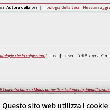
per:
Autore della tesi
|
Tipologia della tesi
|
Nessun ragg
patologie che lo colpiscono.
[Laurea], Università di Bologna, Cors
di Colletotrichum su Malus domestica: isolamento, identificazione
Tecnologie alimentari [L-DM270] - Cesena
, Documento full-text 
Questo sito web utilizza i cookie
Ques