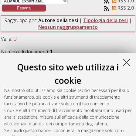
RSS 1.0
RSS 2.0
Raggruppa per:
Autore della tesi
|
Tipologia della tesi
|
Nessun raggruppamento
Vai a:
U
Numero di documenti:
1
.
Questo sito web utilizza i
U
cookie
Urbani, Matteo
(2013)
Characterization of thermoelectric
Nel nostro sito utilizziamo sia cookie tecnici necessari per il suo
commercial modules using a module test system.
[Laurea
funzionamento, sia cookie e altri strumenti di tracciamento
magistrale], Università di Bologna, Corso di Studio in
facoltativi che potrai attivare solo con il tuo consenso.
Ingegneria energetica [LM-DM270]
Cookie e altri strumenti di tracciamento facoltativi sono usati per
analisi statistiche, misure sull'efficacia della comunicazione
Questa lista e' stata generata il
Mon Aug 10 08:22:05 2026
istituzionale e analisi dei comportamenti degli utenti.
CEST
.
Se chiudi questo banner continuerai la navigazione solo con i