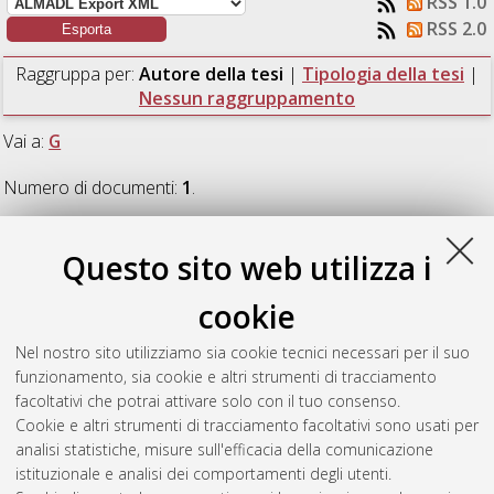
RSS 1.0
RSS 2.0
Raggruppa per:
Autore della tesi
|
Tipologia della tesi
|
Nessun raggruppamento
Vai a:
G
Numero di documenti:
1
.
G
Questo sito web utilizza i
cookie
Galasso, Giovanni
(2018)
Implementazione e calibrazione di
un modello di pressione massima in camera di combustione
Nel nostro sito utilizziamo sia cookie tecnici necessari per il suo
basato sulla misura della corrente di ionizzazione.
[Laurea
funzionamento, sia cookie e altri strumenti di tracciamento
magistrale], Università di Bologna, Corso di Studio in
facoltativi che potrai attivare solo con il tuo consenso.
Ingegneria meccanica [LM-DM270]
Cookie e altri strumenti di tracciamento facoltativi sono usati per
analisi statistiche, misure sull'efficacia della comunicazione
Questa lista e' stata generata il
Sat Aug 8 18:06:37 2026
istituzionale e analisi dei comportamenti degli utenti.
CEST
.