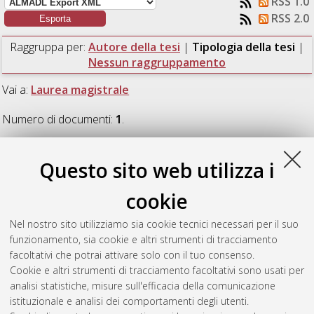
RSS 1.0
RSS 2.0
Raggruppa per:
Autore della tesi
|
Tipologia della tesi
|
Nessun raggruppamento
Vai a:
Laurea magistrale
Numero di documenti:
1
.
Laurea magistrale
Questo sito web utilizza i
cookie
Mirone, Caterina
(2021)
Strategie per il miglioramento della
qualita dell?aria indoor negli edifici scolastici. Applicazione a
Nel nostro sito utilizziamo sia cookie tecnici necessari per il suo
un caso-studio.
[Laurea magistrale], Università di Bologna,
funzionamento, sia cookie e altri strumenti di tracciamento
Corso di Studio in
Ingegneria dei processi e dei sistemi edilizi
facoltativi che potrai attivare solo con il tuo consenso.
[LM-DM270]
Cookie e altri strumenti di tracciamento facoltativi sono usati per
analisi statistiche, misure sull'efficacia della comunicazione
Questa lista e' stata generata il
Wed Aug 5 21:24:57 2026
istituzionale e analisi dei comportamenti degli utenti.
CEST
.