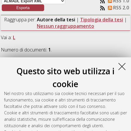
RSS 1.0
RSS 2.0
Raggruppa per:
Autore della tesi
|
Tipologia della tesi
|
Nessun raggruppamento
Vai a:
L
Numero di documenti:
1
.
L
Questo sito web utilizza i
cookie
Lepri, Beatrice
(2021)
Efficacia della Pain Neuroscience
Education in pazienti con dolore cronico da sensibilizzazione
Nel nostro sito utilizziamo sia cookie tecnici necessari per il suo
centrale: una revisione sistematica della letteratura.
[Laurea],
funzionamento, sia cookie e altri strumenti di tracciamento
Università di Bologna, Corso di Studio in
Fisioterapia
facoltativi che potrai attivare solo con il tuo consenso.
(abilitante alla professione sanitaria di fisioterapista) [L-
Cookie e altri strumenti di tracciamento facoltativi sono usati per
DM270]
, Documento ad accesso riservato.
analisi statistiche, misure sull'efficacia della comunicazione
istituzionale e analisi dei comportamenti degli utenti.
Questa lista e' stata generata il
Fri Aug 7 09:38:39 2026 CEST
.