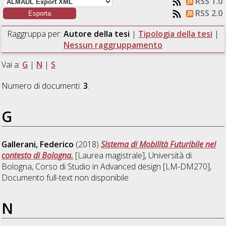
RSS 1.0
RSS 2.0
Raggruppa per:
Autore della tesi
|
Tipologia della tesi
|
Nessun raggruppamento
Vai a:
G
|
N
|
S
Numero di documenti:
3
.
G
Gallerani, Federico
(2018)
Sistema di Mobilità Futuribile nel
contesto di Bologna.
[Laurea magistrale], Università di
Bologna, Corso di Studio in
Advanced design [LM-DM270]
,
Documento full-text non disponibile
N