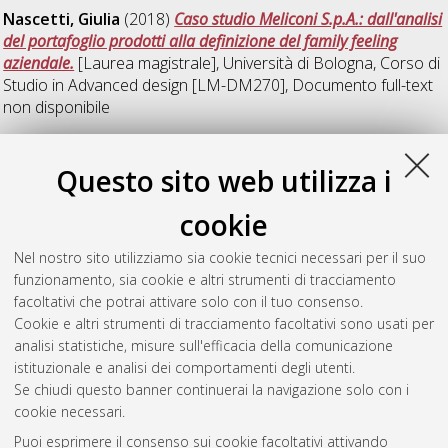
Nascetti, Giulia
(2018)
Caso studio Meliconi S.p.A.: dall'analisi
del portafoglio prodotti alla definizione del family feeling
aziendale.
[Laurea magistrale], Università di Bologna, Corso di
Studio in
Advanced design [LM-DM270]
, Documento full-text
non disponibile
S
Questo sito web utilizza i
cookie
Sacchetto, Serena
(2018)
Analisi strategica dell’azienda
Meliconi S.p.A.. Affermazione dell’identità aziendale attraverso
Nel nostro sito utilizziamo sia cookie tecnici necessari per il suo
la progettazione di un sistema di prodotti.
[Laurea magistrale],
funzionamento, sia cookie e altri strumenti di tracciamento
Università di Bologna, Corso di Studio in
Advanced design
facoltativi che potrai attivare solo con il tuo consenso.
[LM-DM270]
, Documento full-text non disponibile
Cookie e altri strumenti di tracciamento facoltativi sono usati per
analisi statistiche, misure sull'efficacia della comunicazione
Questa lista e' stata generata il
Sun Aug 9 11:58:31 2026
istituzionale e analisi dei comportamenti degli utenti.
CEST
.
Se chiudi questo banner continuerai la navigazione solo con i
cookie necessari.
Puoi esprimere il consenso sui cookie facoltativi attivando
Atom