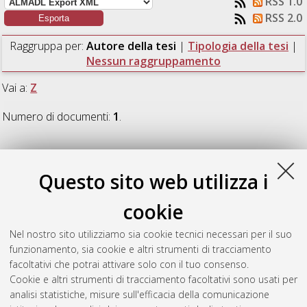
RSS 1.0
RSS 2.0
Raggruppa per:
Autore della tesi
|
Tipologia della tesi
|
Nessun raggruppamento
Vai a:
Z
Numero di documenti:
1
.
Z
Questo sito web utilizza i
Zaouaq, Maria
(2025)
Valorization of household organic
cookie
waste by hydrothermal carbonization: towards carbonaceous
materials with high value added.
[Laurea magistrale],
Nel nostro sito utilizziamo sia cookie tecnici necessari per il suo
Università di Bologna, Corso di Studio in
Low carbon
funzionamento, sia cookie e altri strumenti di tracciamento
technologies and sustainable chemistry [LM-DM270]
,
facoltativi che potrai attivare solo con il tuo consenso.
Documento ad accesso riservato.
Cookie e altri strumenti di tracciamento facoltativi sono usati per
analisi statistiche, misure sull'efficacia della comunicazione
Questa lista e' stata generata il
Thu Aug 6 12:05:15 2026