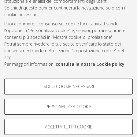
istituzionale e analisi dei comportamenti degli utenti.
CEST
.
Se chiudi questo banner continuerai la navigazione solo con i
cookie necessari.
Puoi esprimere il consenso sui cookie facoltativi attivando
Atom
l'opzione in "Personalizza cookie" e, se vuoi, potrai esprimere
Rss 1.0
consensi più specifici in "Mostra cookie di profilazione".
Potrai sempre rivedere le tue scelte e verificare lo stato dei
Rss 2.0
consensi rientrando nella sezione "Impostazione cookie" del
sito.
Per maggiori informazioni
consulta la nostra Cookie policy
.
AMS Laurea
Servizio implementato e gestito da
AlmaDL
Impostazioni Cookie
COOKIE DI PROFILAZIONE -
SOLO COOKIE NECESSARI
Informativa sulla privacy
FACOLTATIVI
Condizioni d’uso del sito
Si tratta di cookie utilizzati per analizzare le caratteristiche della
navigazione degli utenti, creare profili in base al loro comportamento
PERSONALIZZA COOKIE
sul sito, per analisi di marketing.
Mostra cookie di profilazione
ACCETTA TUTTI I COOKIE
Google/Youtube Video
© ALMA MATER STUDIORUM - Università di Bologna, 2007-2026.
COOKIE TECNICI - NECESSARI