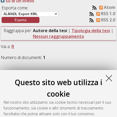
Su di un livello
Atom
Esporta come
RSS 1.0
RSS 2.0
Raggruppa per:
Autore della tesi
|
Tipologia della tesi
|
Nessun raggruppamento
Vai a:
R
Numero di documenti:
1
.
R
Questo sito web utilizza i
Roncaglia, Lorenzo
(2025)
Design of transition metal
cookie
catalysts for CO₂-enabled oxidative dehydrogenation of
propane to propylene.
[Laurea magistrale], Università di
Nel nostro sito utilizziamo sia cookie tecnici necessari per il suo
Bologna, Corso di Studio in
Low carbon technologies and
funzionamento, sia cookie e altri strumenti di tracciamento
sustainable chemistry [LM-DM270]
, Documento ad accesso
facoltativi che potrai attivare solo con il tuo consenso.
riservato.