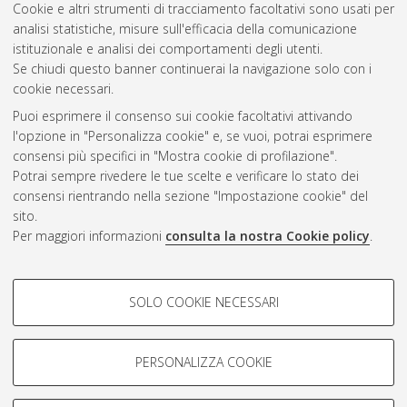
Cookie e altri strumenti di tracciamento facoltativi sono usati per
analisi statistiche, misure sull'efficacia della comunicazione
Questa lista e' stata generata il
Sat Aug 8 19:39:00 2026
istituzionale e analisi dei comportamenti degli utenti.
CEST
.
Se chiudi questo banner continuerai la navigazione solo con i
cookie necessari.
Puoi esprimere il consenso sui cookie facoltativi attivando
Atom
l'opzione in "Personalizza cookie" e, se vuoi, potrai esprimere
Rss 1.0
consensi più specifici in "Mostra cookie di profilazione".
Potrai sempre rivedere le tue scelte e verificare lo stato dei
Rss 2.0
consensi rientrando nella sezione "Impostazione cookie" del
sito.
Per maggiori informazioni
consulta la nostra Cookie policy
.
AMS Laurea
Servizio implementato e gestito da
AlmaDL
Impostazioni Cookie
COOKIE DI PROFILAZIONE -
SOLO COOKIE NECESSARI
Informativa sulla privacy
FACOLTATIVI
Condizioni d’uso del sito
Si tratta di cookie utilizzati per analizzare le caratteristiche della
navigazione degli utenti, creare profili in base al loro comportamento
PERSONALIZZA COOKIE
sul sito, per analisi di marketing.
Mostra cookie di profilazione