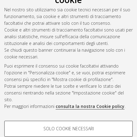
Nel nostro sito utilizziamo sia cookie tecnici necessari per il suo
Fusiello, Alisia
(2023)
La rete associativa Diwan: un intero
funzionamento, sia cookie e altri strumenti di tracciamento
mondo oltre l'insegnamento.
[Laurea], Università di Bologna,
facoltativi che potrai attivare solo con il tuo consenso.
Corso di Studio in
Mediazione linguistica interculturale [L-
Cookie e altri strumenti di tracciamento facoltativi sono usati per
DM270] - Forli'
, Documento full-text non disponibile
analisi statistiche, misure sull'efficacia della comunicazione
istituzionale e analisi dei comportamenti degli utenti.
Questa lista e' stata generata il
Fri Aug 7 23:27:20 2026 CEST
.
Se chiudi questo banner continuerai la navigazione solo con i
cookie necessari.
Puoi esprimere il consenso sui cookie facoltativi attivando
Atom
l'opzione in "Personalizza cookie" e, se vuoi, potrai esprimere
Rss 1.0
consensi più specifici in "Mostra cookie di profilazione".
Potrai sempre rivedere le tue scelte e verificare lo stato dei
Rss 2.0
consensi rientrando nella sezione "Impostazione cookie" del
sito.
Per maggiori informazioni
consulta la nostra Cookie policy
.
AMS Laurea
Servizio implementato e gestito da
AlmaDL
Impostazioni Cookie
COOKIE DI PROFILAZIONE -
SOLO COOKIE NECESSARI
Informativa sulla privacy
FACOLTATIVI
Condizioni d’uso del sito