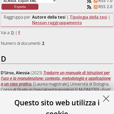
RSS 1.0
RSS 2.0
Raggruppa per:
Autore della tesi
|
Tipologia della tesi
|
Nessun raggruppamento
Vai a:
D
|
F
Numero di documenti:
2
.
D
D'Urso, Alessia
(2023)
Tradurre un manuale di istruzioni per
l’uso e la manutenzione: contesto, metodologia e applicazione
a un caso pratico.
[Laurea magistrale], Università di Bologna,
Corso di Studio in
Specialized translation [LM-DM270] - Forli'
,
Documento ad accesso riservato.
Questo sito web utilizza i
F
cookie