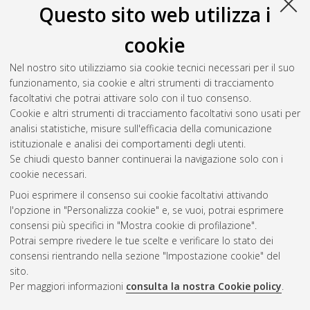
M
Questo sito web utilizza i
cookie
Maffesi, Anna
(2014)
Il Cahier des charges nell’ingegneria
dell’automazione: una proposta di traduzione dal francese in
Nel nostro sito utilizziamo sia cookie tecnici necessari per il suo
italiano.
[Laurea], Università di Bologna, Corso di Studio in
funzionamento, sia cookie e altri strumenti di tracciamento
Mediazione linguistica interculturale [L-DM270] - Forli'
,
facoltativi che potrai attivare solo con il tuo consenso.
Documento ad accesso riservato.
Cookie e altri strumenti di tracciamento facoltativi sono usati per
analisi statistiche, misure sull'efficacia della comunicazione
Questa lista e' stata generata il
Mon Aug 10 05:19:32 2026
istituzionale e analisi dei comportamenti degli utenti.
CEST
.
Se chiudi questo banner continuerai la navigazione solo con i
cookie necessari.
Puoi esprimere il consenso sui cookie facoltativi attivando
Atom
l'opzione in "Personalizza cookie" e, se vuoi, potrai esprimere
Rss 1.0
consensi più specifici in "Mostra cookie di profilazione".
Potrai sempre rivedere le tue scelte e verificare lo stato dei
Rss 2.0
consensi rientrando nella sezione "Impostazione cookie" del
sito.
Per maggiori informazioni
consulta la nostra Cookie policy
.
AMS Laurea
Servizio implementato e gestito da
AlmaDL