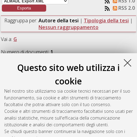
RSS 1.0
RSS 2.0
Raggruppa per:
Autore della tesi
|
Tipologia della tesi
|
Nessun raggruppamento
Vai a:
G
Numero di documenti:
1
.
Questo sito web utilizza i
G
cookie
Galli, Federico
(2021)
Design of an innovative electric vehicle
Nel nostro sito utilizziamo sia cookie tecnici necessari per il suo
simulator for Charging Systems' End-of-Line Testing.
[Laurea
funzionamento, sia cookie e altri strumenti di tracciamento
magistrale], Università di Bologna, Corso di Studio in
Advanced
facoltativi che potrai attivare solo con il tuo consenso.
automotive electronic engineering [LM-DM270]
, Documento
Cookie e altri strumenti di tracciamento facoltativi sono usati per
full-text non disponibile
analisi statistiche, misure sull'efficacia della comunicazione
istituzionale e analisi dei comportamenti degli utenti.
Questa lista e' stata generata il
Fri Aug 7 07:27:40 2026 CEST
.
Se chiudi questo banner continuerai la navigazione solo con i