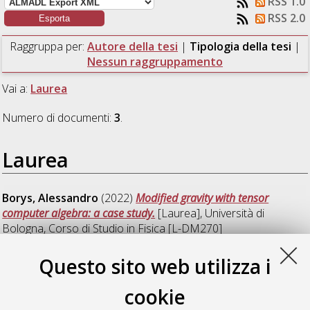
RSS 1.0
RSS 2.0
Raggruppa per:
Autore della tesi
|
Tipologia della tesi
|
Nessun raggruppamento
Vai a:
Laurea
Numero di documenti:
3
.
Laurea
Borys, Alessandro
(2022)
Modified gravity with tensor
computer algebra: a case study.
[Laurea], Università di
Bologna, Corso di Studio in
Fisica [L-DM270]
Cavana, Riccardo
(2022)
Correlazione di variabili dinamiche
Questo sito web utilizza i
in simulazioni cosmologiche di gravità modificata.
[Laurea],
Università di Bologna, Corso di Studio in
Fisica [L-DM270]
,
cookie
Documento ad accesso riservato.