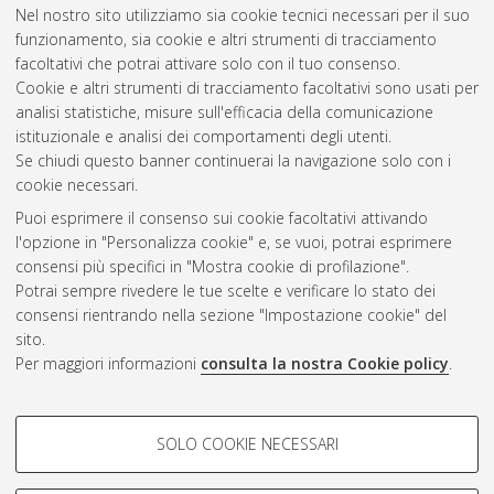
Nel nostro sito utilizziamo sia cookie tecnici necessari per il suo
Santini, Matteo
(2022)
Studio di un modello cosmologico di
funzionamento, sia cookie e altri strumenti di tracciamento
quintessenza con accoppiamento.
[Laurea], Università di
facoltativi che potrai attivare solo con il tuo consenso.
Bologna, Corso di Studio in
Fisica [L-DM270]
Cookie e altri strumenti di tracciamento facoltativi sono usati per
analisi statistiche, misure sull'efficacia della comunicazione
Questa lista e' stata generata il
Mon Aug 10 08:14:24 2026
istituzionale e analisi dei comportamenti degli utenti.
CEST
.
Se chiudi questo banner continuerai la navigazione solo con i
cookie necessari.
Puoi esprimere il consenso sui cookie facoltativi attivando
Atom
l'opzione in "Personalizza cookie" e, se vuoi, potrai esprimere
Rss 1.0
consensi più specifici in "Mostra cookie di profilazione".
Potrai sempre rivedere le tue scelte e verificare lo stato dei
Rss 2.0
consensi rientrando nella sezione "Impostazione cookie" del
sito.
Per maggiori informazioni
consulta la nostra Cookie policy
.
AMS Laurea
Servizio implementato e gestito da
AlmaDL
Impostazioni Cookie
COOKIE DI PROFILAZIONE -
SOLO COOKIE NECESSARI
Informativa sulla privacy
FACOLTATIVI
Condizioni d’uso del sito
Si tratta di cookie utilizzati per analizzare le caratteristiche della