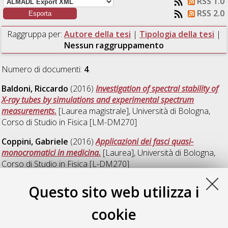
RSS 1.0
RSS 2.0
Raggruppa per:
Autore della tesi
|
Tipologia della tesi
|
Nessun raggruppamento
Numero di documenti:
4
.
Baldoni, Riccardo
(2016)
Investigation of spectral stability of
X-ray tubes by simulations and experimental spectrum
measurements.
[Laurea magistrale], Università di Bologna,
Corso di Studio in
Fisica [LM-DM270]
Coppini, Gabriele
(2016)
Applicazioni dei fasci quasi-
monocromatici in medicina.
[Laurea], Università di Bologna,
Corso di Studio in
Fisica [L-DM270]
Itta, Francesca
(2016)
Biomechanical modeling of parotid
Questo sito web utilizza i
glands morphing in head & neck radiation therapy treatments.
[Laurea magistrale], Università di Bologna, Corso di Studio in
cookie
Fisica [LM-DM270]