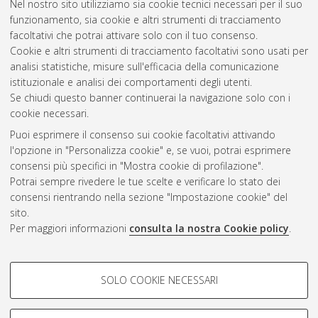
Nel nostro sito utilizziamo sia cookie tecnici necessari per il suo
Mariotti, Francesco
(2016)
Utilizzo di lenti di Laue per
funzionamento, sia cookie e altri strumenti di tracciamento
applicazioni radioterapiche.
[Laurea], Università di Bologna,
facoltativi che potrai attivare solo con il tuo consenso.
Corso di Studio in
Fisica [L-DM270]
Cookie e altri strumenti di tracciamento facoltativi sono usati per
analisi statistiche, misure sull'efficacia della comunicazione
Questa lista e' stata generata il
Sat Aug 8 10:08:09 2026
istituzionale e analisi dei comportamenti degli utenti.
CEST
.
Se chiudi questo banner continuerai la navigazione solo con i
cookie necessari.
Puoi esprimere il consenso sui cookie facoltativi attivando
Atom
l'opzione in "Personalizza cookie" e, se vuoi, potrai esprimere
Rss 1.0
consensi più specifici in "Mostra cookie di profilazione".
Potrai sempre rivedere le tue scelte e verificare lo stato dei
Rss 2.0
consensi rientrando nella sezione "Impostazione cookie" del
sito.
Per maggiori informazioni
consulta la nostra Cookie policy
.
AMS Laurea
Servizio implementato e gestito da
AlmaDL
Impostazioni Cookie
COOKIE DI PROFILAZIONE -
SOLO COOKIE NECESSARI
Informativa sulla privacy
FACOLTATIVI
Condizioni d’uso del sito
Si tratta di cookie utilizzati per analizzare le caratteristiche della