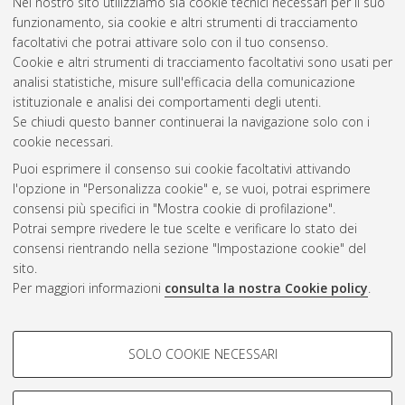
Nel nostro sito utilizziamo sia cookie tecnici necessari per il suo
speculative fiction.
[Laurea magistrale], Università di Bologna,
funzionamento, sia cookie e altri strumenti di tracciamento
Corso di Studio in
Traduzione specializzata [LM-DM270] -
facoltativi che potrai attivare solo con il tuo consenso.
Forli'
, Documento ad accesso riservato.
Cookie e altri strumenti di tracciamento facoltativi sono usati per
analisi statistiche, misure sull'efficacia della comunicazione
Questa lista e' stata generata il
Sun Aug 9 21:37:57 2026
istituzionale e analisi dei comportamenti degli utenti.
CEST
.
Se chiudi questo banner continuerai la navigazione solo con i
cookie necessari.
Puoi esprimere il consenso sui cookie facoltativi attivando
Atom
l'opzione in "Personalizza cookie" e, se vuoi, potrai esprimere
Rss 1.0
consensi più specifici in "Mostra cookie di profilazione".
Potrai sempre rivedere le tue scelte e verificare lo stato dei
Rss 2.0
consensi rientrando nella sezione "Impostazione cookie" del
sito.
Per maggiori informazioni
consulta la nostra Cookie policy
.
AMS Laurea
Servizio implementato e gestito da
AlmaDL
Impostazioni Cookie
COOKIE DI PROFILAZIONE -
SOLO COOKIE NECESSARI
Informativa sulla privacy
FACOLTATIVI
Condizioni d’uso del sito
Si tratta di cookie utilizzati per analizzare le caratteristiche della