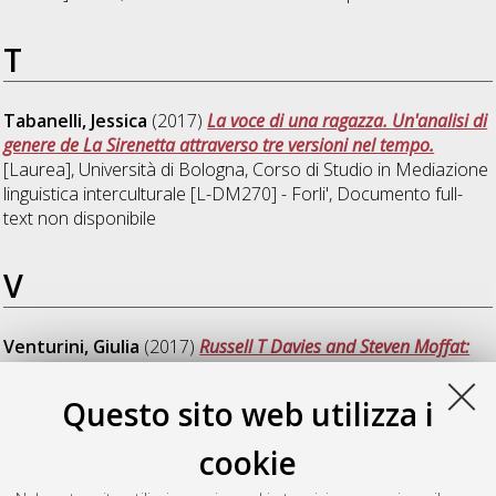
T
Tabanelli, Jessica
(2017)
La voce di una ragazza. Un'analisi di
genere de La Sirenetta attraverso tre versioni nel tempo.
[Laurea], Università di Bologna, Corso di Studio in
Mediazione
linguistica interculturale [L-DM270] - Forli'
, Documento full-
text non disponibile
V
Venturini, Giulia
(2017)
Russell T Davies and Steven Moffat:
eras of the new Doctor Who.
[Laurea], Università di Bologna,
Corso di Studio in
Mediazione linguistica interculturale [L-
Questo sito web utilizza i
DM270] - Forli'
, Documento ad accesso riservato.
cookie
Viscido, Francesca Romana
(2017)
So Long Been Dreaming:
proposta di traduzione di quattro racconti di postcolonial