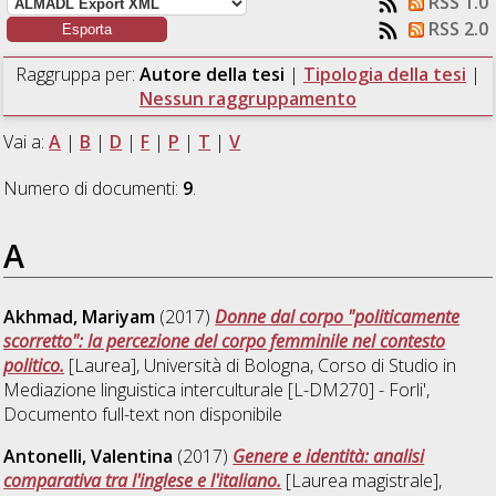
RSS 1.0
RSS 2.0
Raggruppa per:
Autore della tesi
|
Tipologia della tesi
|
Nessun raggruppamento
Vai a:
A
|
B
|
D
|
F
|
P
|
T
|
V
Numero di documenti:
9
.
A
Akhmad, Mariyam
(2017)
Donne dal corpo "politicamente
scorretto": la percezione del corpo femminile nel contesto
politico.
[Laurea], Università di Bologna, Corso di Studio in
Mediazione linguistica interculturale [L-DM270] - Forli'
,
Documento full-text non disponibile
Antonelli, Valentina
(2017)
Genere e identità: analisi
comparativa tra l'inglese e l'italiano.
[Laurea magistrale],