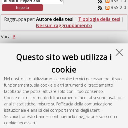
RSS 1.0
RSS 2.0
Raggruppa per:
Autore della tesi
|
Tipologia della tesi
|
Nessun raggruppamento
Vai a:
P
Numero di documenti:
1
.
Questo sito web utilizza i
P
cookie
Nel nostro sito utilizziamo sia cookie tecnici necessari per il suo
Parisini, Enrico
(2018)
On the dynamics and stability of
funzionamento, sia cookie e altri strumenti di tracciamento
rotating higher dimensional black holes.
[Laurea magistrale],
facoltativi che potrai attivare solo con il tuo consenso.
Università di Bologna, Corso di Studio in
Fisica [LM-DM270]
Cookie e altri strumenti di tracciamento facoltativi sono usati per
analisi statistiche, misure sull'efficacia della comunicazione
Questa lista e' stata generata il
Sat Aug 8 16:45:58 2026
istituzionale e analisi dei comportamenti degli utenti.
CEST
.
Se chiudi questo banner continuerai la navigazione solo con i
cookie necessari.