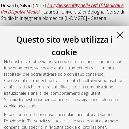
Di Santi, Silvio
(2017)
La cybersecurity delle reti IT Medicali e
dei Dispotivi Medici.
[Laurea], Università di Bologna, Corso di
Studio in
Ingegneria biomedica [L-DM270] - Cesena
R
Questo sito web utilizza i
cookie
Rimondi, Glenda
(2017)
Il Diabete Mellito e i relativi Dispositivi
di Home Care: supporto al malato e al Servizio Sanitario
Nel nostro sito utilizziamo sia cookie tecnici necessari per il suo
Nazionale.
[Laurea], Università di Bologna, Corso di Studio in
funzionamento, sia cookie e altri strumenti di tracciamento
Ingegneria biomedica [L-DM270] - Cesena
, Documento ad
facoltativi che potrai attivare solo con il tuo consenso.
accesso riservato.
Cookie e altri strumenti di tracciamento facoltativi sono usati per
analisi statistiche, misure sull'efficacia della comunicazione
Questa lista e' stata generata il
Sat Aug 8 16:27:35 2026
istituzionale e analisi dei comportamenti degli utenti.
CEST
.
Se chiudi questo banner continuerai la navigazione solo con i
cookie necessari.
Puoi esprimere il consenso sui cookie facoltativi attivando
Atom
l'opzione in "Personalizza cookie" e, se vuoi, potrai esprimere
Rss 1.0
consensi più specifici in "Mostra cookie di profilazione".