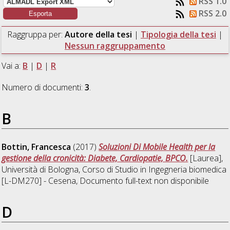
RSS 1.0
RSS 2.0
Raggruppa per:
Autore della tesi
|
Tipologia della tesi
|
Nessun raggruppamento
Vai a:
B
|
D
|
R
Numero di documenti:
3
.
B
Bottin, Francesca
(2017)
Soluzioni Di Mobile Health per la
gestione della cronicità: Diabete, Cardiopatie, BPCO.
[Laurea],
Università di Bologna, Corso di Studio in
Ingegneria biomedica
[L-DM270] - Cesena
, Documento full-text non disponibile
D