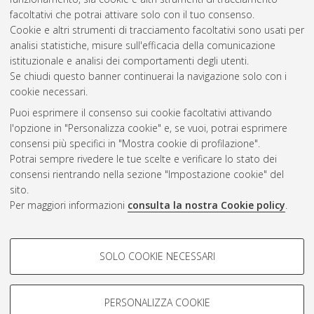
2016
(2)
facoltativi che potrai attivare solo con il tuo consenso.
2014
(1)
Cookie e altri strumenti di tracciamento facoltativi sono usati per
2013
(2)
analisi statistiche, misure sull'efficacia della comunicazione
2011
(3)
istituzionale e analisi dei comportamenti degli utenti.
2010
(1)
Se chiudi questo banner continuerai la navigazione solo con i
cookie necessari.
Puoi esprimere il consenso sui cookie facoltativi attivando
Atom
l'opzione in "Personalizza cookie" e, se vuoi, potrai esprimere
Rss 1.0
consensi più specifici in "Mostra cookie di profilazione".
Potrai sempre rivedere le tue scelte e verificare lo stato dei
Rss 2.0
consensi rientrando nella sezione "Impostazione cookie" del
sito.
Per maggiori informazioni
consulta la nostra Cookie policy
.
AMS Laurea
Servizio implementato e gestito da
AlmaDL
Impostazioni Cookie
COOKIE DI PROFILAZIONE -
SOLO COOKIE NECESSARI
Informativa sulla privacy
FACOLTATIVI
Condizioni d’uso del sito
Si tratta di cookie utilizzati per analizzare le caratteristiche della
navigazione degli utenti, creare profili in base al loro comportamento
PERSONALIZZA COOKIE
sul sito, per analisi di marketing.