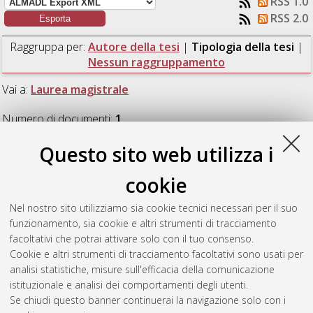
RSS 1.0
RSS 2.0
Raggruppa per:
Autore della tesi
|
Tipologia della tesi
|
Nessun raggruppamento
Vai a:
Laurea magistrale
Numero di documenti:
1
.
Questo sito web utilizza i
Laurea magistrale
cookie
Fantoni, Alice
(2019)
Architettura e sperimentazione
Nel nostro sito utilizziamo sia cookie tecnici necessari per il suo
costruttiva in Italia nel secondo dopoguerra: il Mercato dei Fiori
funzionamento, sia cookie e altri strumenti di tracciamento
di Pescia.
[Laurea magistrale], Università di Bologna, Corso di
facoltativi che potrai attivare solo con il tuo consenso.
Studio in
Ingegneria edile - architettura [LM-DM270]
,
Cookie e altri strumenti di tracciamento facoltativi sono usati per
Documento full-text non disponibile
analisi statistiche, misure sull'efficacia della comunicazione
istituzionale e analisi dei comportamenti degli utenti.
Questa lista e' stata generata il
Fri Aug 7 12:18:12 2026 CEST
.
Se chiudi questo banner continuerai la navigazione solo con i