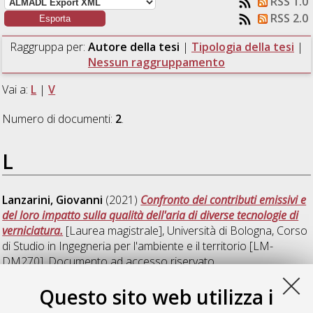
RSS 1.0
RSS 2.0
Raggruppa per:
Autore della tesi
|
Tipologia della tesi
|
Nessun raggruppamento
Vai a:
L
|
V
Numero di documenti:
2
.
L
Lanzarini, Giovanni
(2021)
Confronto dei contributi emissivi e
del loro impatto sulla qualità dell'aria di diverse tecnologie di
verniciatura.
[Laurea magistrale], Università di Bologna, Corso
di Studio in
Ingegneria per l'ambiente e il territorio [LM-
DM270]
, Documento ad accesso riservato.
Questo sito web utilizza i
V