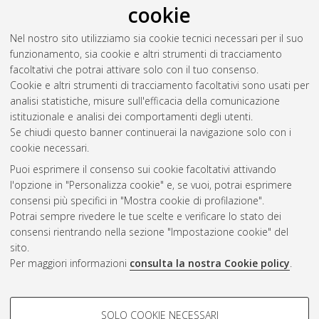
cookie
Vandelli, Davide
(2021)
Procedura per l’applicazione di
Nel nostro sito utilizziamo sia cookie tecnici necessari per il suo
modelli di dispersione degli inquinanti in atmosfera nell’ambito
funzionamento, sia cookie e altri strumenti di tracciamento
della valutazione d’impatto ambientale.
[Laurea magistrale],
facoltativi che potrai attivare solo con il tuo consenso.
Università di Bologna, Corso di Studio in
Ingegneria chimica e
Cookie e altri strumenti di tracciamento facoltativi sono usati per
di processo [LM-DM270]
analisi statistiche, misure sull'efficacia della comunicazione
istituzionale e analisi dei comportamenti degli utenti.
Questa lista e' stata generata il
Fri Aug 7 15:27:31 2026 CEST
.
Se chiudi questo banner continuerai la navigazione solo con i
cookie necessari.
Puoi esprimere il consenso sui cookie facoltativi attivando
Atom
l'opzione in "Personalizza cookie" e, se vuoi, potrai esprimere
Rss 1.0
consensi più specifici in "Mostra cookie di profilazione".
Potrai sempre rivedere le tue scelte e verificare lo stato dei
Rss 2.0
consensi rientrando nella sezione "Impostazione cookie" del
sito.
Per maggiori informazioni
consulta la nostra Cookie policy
.
AMS Laurea
Servizio implementato e gestito da
AlmaDL
Impostazioni Cookie
COOKIE DI PROFILAZIONE -
SOLO COOKIE NECESSARI
Informativa sulla privacy