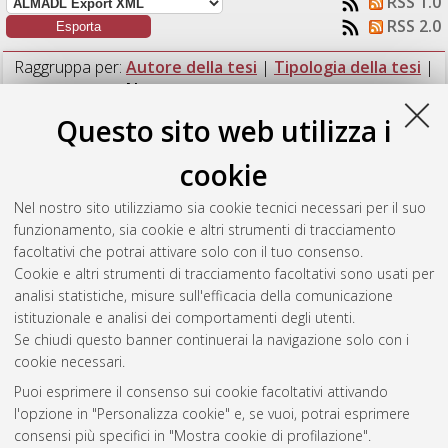
RSS 1.0
RSS 2.0
Raggruppa per:
Autore della tesi
|
Tipologia della tesi
|
Nessun raggruppamento
Questo sito web utilizza i
Numero di documenti:
1
.
cookie
Peruggio, Antonio
(2024)
Valutazione della connessione tra i
vulcani di fango a Nirano e Montegibbio integrando dati
Nel nostro sito utilizziamo sia cookie tecnici necessari per il suo
geologici e idrogeochimici.
[Laurea magistrale], Università di
funzionamento, sia cookie e altri strumenti di tracciamento
Bologna, Corso di Studio in
Analisi e gestione dell'ambiente
facoltativi che potrai attivare solo con il tuo consenso.
[LM-DM270] - Ravenna
, Documento full-text non disponibile
Cookie e altri strumenti di tracciamento facoltativi sono usati per
analisi statistiche, misure sull'efficacia della comunicazione
Questa lista e' stata generata il
Sat Aug 8 06:14:47 2026
istituzionale e analisi dei comportamenti degli utenti.
CEST
.
Se chiudi questo banner continuerai la navigazione solo con i
cookie necessari.
Puoi esprimere il consenso sui cookie facoltativi attivando
Atom
l'opzione in "Personalizza cookie" e, se vuoi, potrai esprimere
Rss 1.0
consensi più specifici in "Mostra cookie di profilazione".