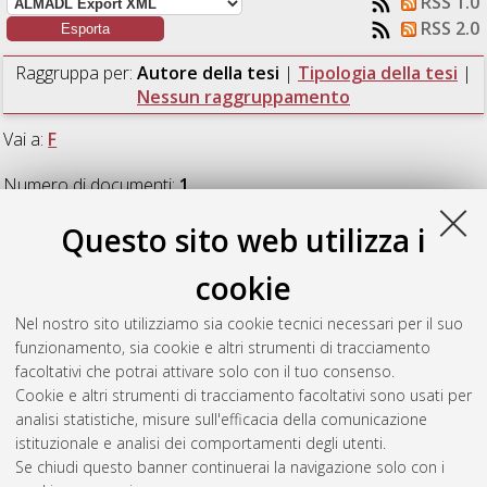
RSS 1.0
RSS 2.0
Raggruppa per:
Autore della tesi
|
Tipologia della tesi
|
Nessun raggruppamento
Vai a:
F
Numero di documenti:
1
.
Questo sito web utilizza i
F
cookie
Fantini, Stefano
(2012)
Studio della formazione di espansi
Nel nostro sito utilizziamo sia cookie tecnici necessari per il suo
poliuretanici ad elevata resilienza contenenti reticolanti silanici.
funzionamento, sia cookie e altri strumenti di tracciamento
[Laurea magistrale], Università di Bologna, Corso di Studio in
facoltativi che potrai attivare solo con il tuo consenso.
Chimica industriale [LM-DM270]
Cookie e altri strumenti di tracciamento facoltativi sono usati per
analisi statistiche, misure sull'efficacia della comunicazione
Questa lista e' stata generata il
Thu Aug 6 07:15:35 2026
istituzionale e analisi dei comportamenti degli utenti.
CEST
.
Se chiudi questo banner continuerai la navigazione solo con i