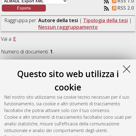
RSS 1.0
RSS 2.0
Raggruppa per:
Autore della tesi
|
Tipologia della tesi
|
Nessun raggruppamento
Vai a:
E
Numero di documenti:
1
.
E
Questo sito web utilizza i
cookie
Esposito, Rossella
(2021)
Characterization of glycerol-silicone
patches for wound healing applications with advanced image
Nel nostro sito utilizziamo sia cookie tecnici necessari per il suo
analysis.
[Laurea magistrale], Università di Bologna, Corso di
funzionamento, sia cookie e altri strumenti di tracciamento
Studio in
Ingegneria chimica e di processo [LM-DM270]
,
facoltativi che potrai attivare solo con il tuo consenso.
Documento full-text non disponibile
Cookie e altri strumenti di tracciamento facoltativi sono usati per
analisi statistiche, misure sull'efficacia della comunicazione
Questa lista e' stata generata il
Sat Aug 8 04:23:29 2026
istituzionale e analisi dei comportamenti degli utenti.
CEST
.